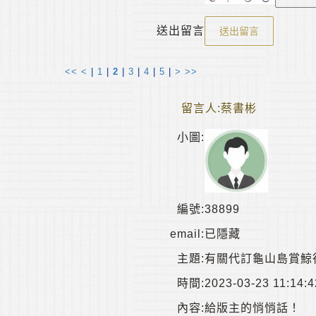
送出留言
送出留言
<<
<
|
1
|
2
|
3
|
4
|
5
|
>
>>
留言人:
蔡書彬
小圖:
編號:
38899
email:
已隱藏
主題:
有關代訂龜山島賞鯨
時間:
2023-03-23 11:14:4
內容:
給版主的悄悄話！