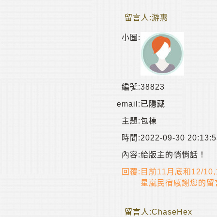
留言人:
游惠
小圖:
編號:
38823
email:
已隱藏
主題:
包棟
時間:
2022-09-30 20:13:
內容:
給版主的悄悄話！
回覆:
目前11月底和12/1
星嵐民宿感謝您的留
留言人:
ChaseHex