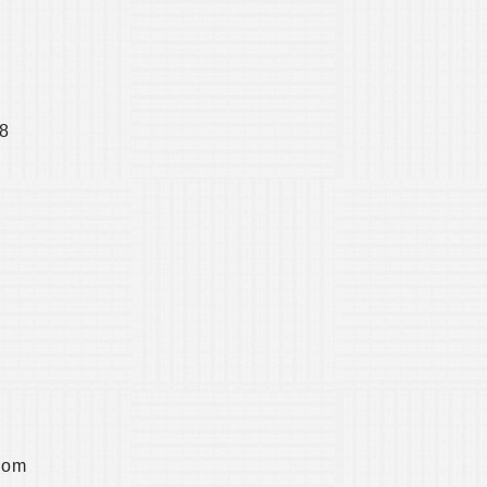
28
com