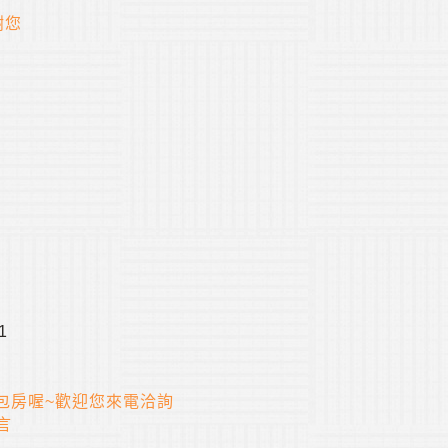
謝您
1
尚可包房喔~歡迎您來電洽詢
言