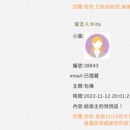
回覆:
好的,已私訊給您,謝
留言人:
Kitty
小圖:
編號:
38843
email:
已隱藏
主題:
包棟
時間:
2022-11-12 20:01:2
內容:
給版主的悄悄話！
回覆:
您好,目前12/10
星嵐民宿感謝您的留