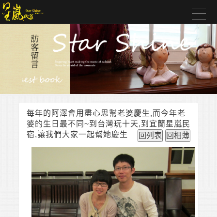
每年的阿澤會用盡心思幫老婆慶生,而今年老
婆的生日最不同~到台灣玩十天,到宜蘭星嵐民
宿,讓我們大家一起幫她慶生